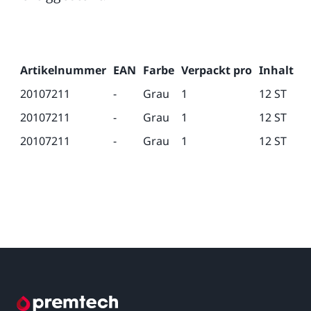
Artikelnummer
EAN
Farbe
Verpackt pro
Inhalt
K
20107211
-
Grau
1
12 ST
M
20107211
-
Grau
1
12 ST
M
20107211
-
Grau
1
12 ST
M