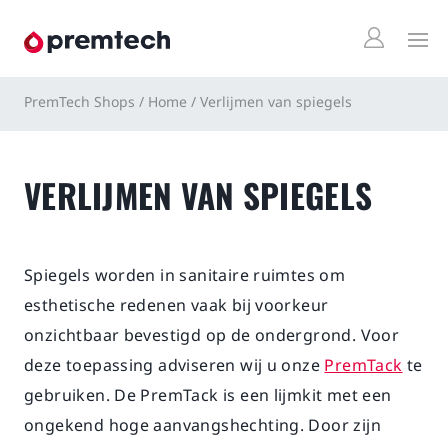
PremTech Shops
/
Home
/
Verlijmen van spiegels
N
Hauptmenü
Hauptmenü
Hauptmenü
Hauptmenü
Hauptmenü
Hauptmenü
Hauptmenü
Hauptmenü
VERLIJMEN VAN SPIEGELS
System
Wissensbasis
ABDICHTUNG
VERBINDEN
SAUBER
HÄNDE
SCHÜTZEN
SCHMIEREN
WERKZEUGE
Wir Verbinden
Spiegels worden in sanitaire ruimtes om
2-K Abdichtung
Klebstoffe
Entfetten
Tücher & Papier
Beschichtungen
Schmiermittel
Teile
esthetische redenen vaak bij voorkeur
Aktuell
Luftdicht
Bänder
Polieren
Sauber
Lack
Düsen
onzichtbaar bevestigd op de ondergrond. Voor
Geschichte
Andere Abdichtung
Elektrische Steckverbinder
Sauber
Abdeckbänder
Werkzeuge
deze toepassing adviseren wij u onze
PremTack
te
gebruiken. De PremTack is een lijmkit met een
Standort
Grundierung
ongekend hoge aanvangshechting. Door zijn
Kontakt