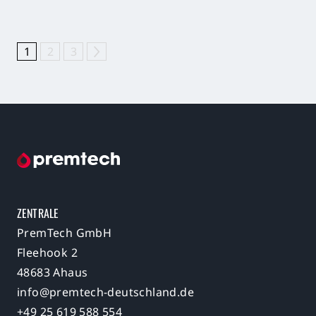
PAGINERING
1
2
3
ZENTRALE
PremTech GmbH
Fleehook 2
48683 Ahaus
info@premtech-deutschland.de
+49 25 619 588 554