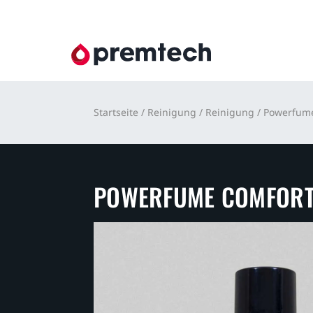
Startseite
/
Reinigung
/
Reinigung
/
Powerfume
POWERFUME COMFOR