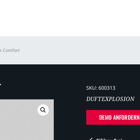
 Comfort
T
SKU:
600313
DUFTEXPLOSION
DEMO ANFORDERN