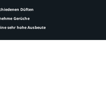
rschiedenen Düften
nehme Gerüche
eine sehr hohe Ausbeute