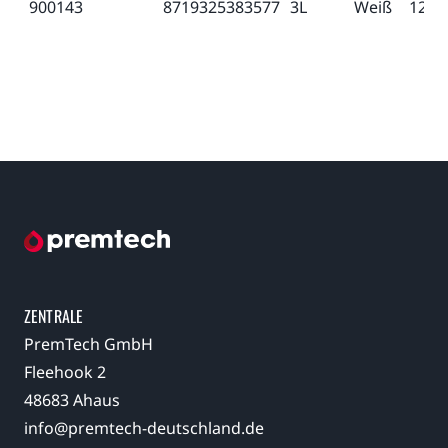
900143
8719325383577
3L
Weiß
12, 6
ZENTRALE
PremTech GmbH
Fleehook 2
48683 Ahaus
info@premtech-deutschland.de