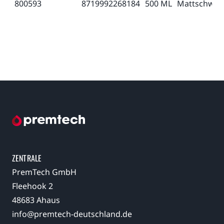
800593
8719992268184
500 ML
Mattschwar
ZENTRALE
PremTech GmbH
Fleehook 2
48683 Ahaus
info@premtech-deutschland.de