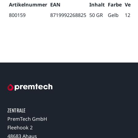
Artikelnummer
EAN
Inhalt
Farbe
Verpa
800159
8719992268825
50 GR
Gelb
12
ZENTRALE
PremTech GmbH
Fleehook 2
48683 Ahaus